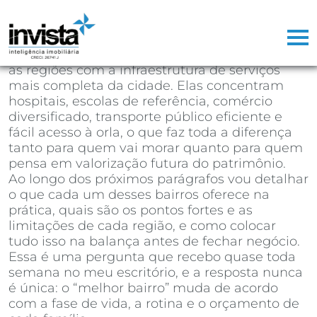
Se você está decidindo em qual bairro de
Santos comprar seu próximo imóvel, a
resposta direta é:
Gonzaga, Boqueirão,
Embaré, Aparecida e Ponta da Praia
são hoje
as regiões com a infraestrutura de serviços
mais completa da cidade. Elas concentram
hospitais, escolas de referência, comércio
diversificado, transporte público eficiente e
fácil acesso à orla, o que faz toda a diferença
tanto para quem vai morar quanto para quem
pensa em valorização futura do patrimônio.
Ao longo dos próximos parágrafos vou detalhar
o que cada um desses bairros oferece na
prática, quais são os pontos fortes e as
limitações de cada região, e como colocar
tudo isso na balança antes de fechar negócio.
Essa é uma pergunta que recebo quase toda
semana no meu escritório, e a resposta nunca
é única: o “melhor bairro” muda de acordo
com a fase de vida, a rotina e o orçamento de