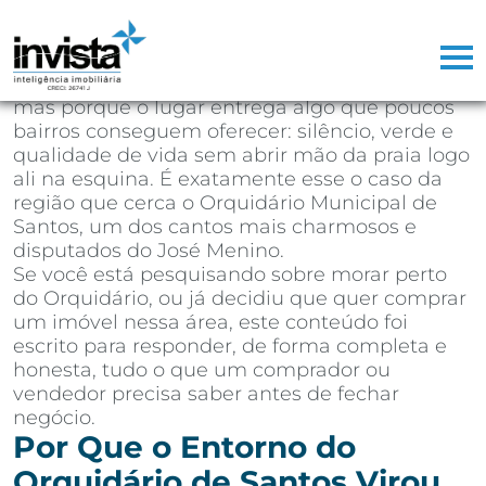
Depois de mais de 25 anos atuando como
corretor de imóveis na Baixada Santista,
aprendi que existem regiões que vendem
sozinhas. Não porque o marketing seja bom,
mas porque o lugar entrega algo que poucos
bairros conseguem oferecer: silêncio, verde e
qualidade de vida sem abrir mão da praia logo
ali na esquina. É exatamente esse o caso da
região que cerca o Orquidário Municipal de
Santos, um dos cantos mais charmosos e
disputados do José Menino.
Se você está pesquisando sobre morar perto
do Orquidário, ou já decidiu que quer comprar
um imóvel nessa área, este conteúdo foi
escrito para responder, de forma completa e
honesta, tudo o que um comprador ou
vendedor precisa saber antes de fechar
negócio.
Por Que o Entorno do
Orquidário de Santos Virou