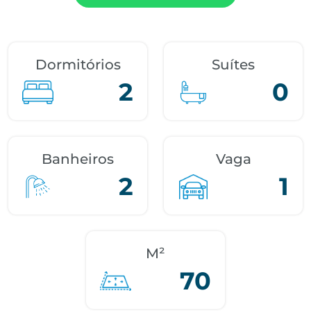
Dormitórios
Suítes
2
0
Banheiros
Vaga
2
1
M²
70