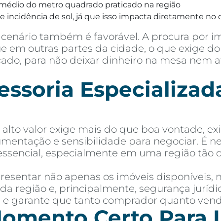
médio do metro quadrado praticado na região
 incidência de sol, já que isso impacta diretamente no c
cenário também é favorável. A procura por i
 em outras partes da cidade, o que exige do 
rcado, para não deixar dinheiro na mesa nem 
soria Especializada
lto valor exige mais do que boa vontade, ex
mentação e sensibilidade para negociar. É 
essencial, especialmente em uma região tão 
esentar não apenas os imóveis disponíveis,
 da região e, principalmente, segurança jurí
as e garante que tanto comprador quanto ven
omento Certo Para I