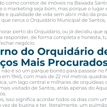
o como corretor de imóveis na Baixada Santi
 o marketing seja bom, mas porque o lugar e
de e qualidade de vida sem abrir mão da praia
 que cerca o Orquidário Municipal de Santos
orar perto do Orquidário, ou já decidiu que
mprar
Alugar
Blog
Por Dentro da Invista
AR Educação
Contato
Fav
para responder, de forma completa e honesta,
fechar negócio.
rno do Orquidário d
ços Mais Procurados
 não é só um parque bonito para passear no 
o em 1945, com mais de 22 mil metros quadra
ca, um lago central e milhares de orquídeas 
ais visitado de Santos, atrás apenas do Aqu
os.
 isso significa acordar todos os dias com u
m vez de buzina e ter, literalmente, um pulm