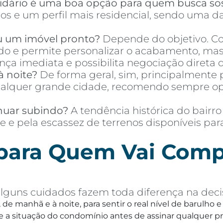
idário é uma boa opção para quem busca so
s e um perfil mais residencial, sendo uma da
u um imóvel pronto?
Depende do objetivo. Co
o e permite personalizar o acabamento, mas 
a imediata e possibilita negociação direta d
à noite?
De forma geral, sim, principalmente p
quer grande cidade, recomendo sempre optar
nuar subindo?
A tendência histórica do bairro
e e pela escassez de terrenos disponíveis pa
 para Quem Vai Comp
lguns cuidados fazem toda diferença na decis
, de manhã e à noite, para sentir o real nível de barulho
 a situação do condomínio antes de assinar qualquer p