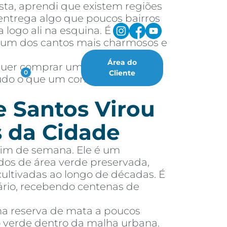
sta, aprendi que existem regiões
ntrega algo que poucos bairros
 logo ali na esquina. É
, um dos cantos mais charmosos e
Área do
 quer comprar um imóvel nessa
oritos
Cliente
0
 tudo o que um comprador ou
e Santos Virou
 da Cidade
fim de semana. Ele é um
dos de área verde preservada,
cultivadas ao longo de décadas. É
ário, recebendo centenas de
ma reserva de mata a poucos
ão verde dentro da malha urbana.