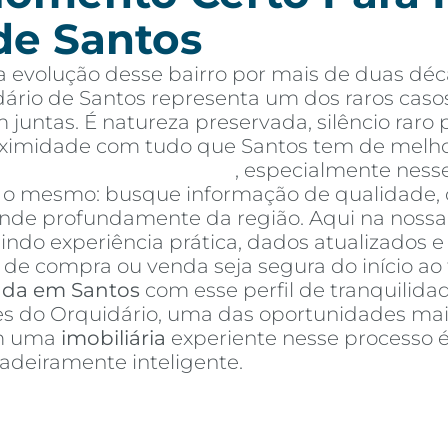
de Santos
 evolução desse bairro por mais de duas déc
ário de Santos representa um dos raros caso
 juntas. É natureza preservada, silêncio rar
oximidade com tudo que Santos tem de melho
tos à venda em Santos
, especialmente ness
é o mesmo: busque informação de qualidade, 
e profundamente da região. Aqui na nossa a
nindo experiência prática, dados atualizados 
de compra ou venda seja segura do início ao 
nda em Santos
com esse perfil de tranquilidad
res do Orquidário, uma das oportunidades mai
om uma
imobiliária
experiente nesse processo 
deiramente inteligente.