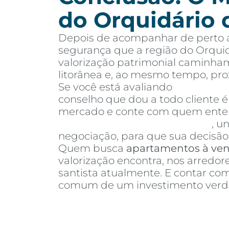
do Orquidário 
Depois de acompanhar de perto a
segurança que a região do Orquid
valorização patrimonial caminham
litorânea e, ao mesmo tempo, pr
Se você está avaliando
apartamen
conselho que dou a todo cliente 
mercado e conte com quem entend
Invista Inteligência Imobiliária
, u
negociação, para que sua decisão 
Quem busca
apartamentos à ve
valorização encontra, nos arredo
santista atualmente. E contar c
comum de um investimento verda