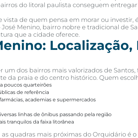
airros do litoral paulista conseguem entreg
de vista de quem pensa em morar ou investir,
o José Menino, bairro nobre e tradicional de S
utura que a cidade oferece.
enino: Localização, P
r um dos bairros mais valorizados de Santos,
te da praia e do centro histórico. Quem escolh
 a poucos quarteirões
úblicas de referência
, farmácias, academias e supermercados
versas linhas de ônibus passando pela região
s tranquilos da faixa litorânea
as quadras mais próximas do Orquidário é o s