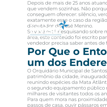
Depois de mais de 25 anos atuand
que vendem sozinhas. Não porque
conseguem oferecer: silêncio, ver
exatamente esse o caso da região
disputados do José Menino.
Se você está pesquisando sobre m
Sobre
Co
área, este conteúdo foi escrito 
vendedor precisa saber antes de 
Por Que o Ento
um dos Endere
O Orquidário Municipal de Santos
patrimônio da cidade, inaugurad
reunindo espécies da Mata Atlânti
o segundo equipamento público m
milhares de visitantes todos os an
Para quem mora nas proximidades,
passos de casa, ouvir pássaros e