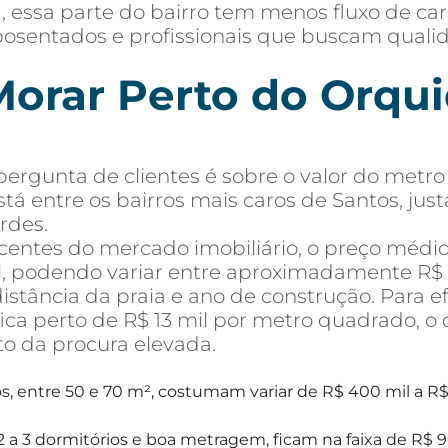
 essa parte do bairro tem menos fluxo de ca
, aposentados e profissionais que buscam qual
orar Perto do Orquid
rgunta de clientes é sobre o valor do metro 
stá entre os bairros mais caros de Santos, jus
rdes.
entes do mercado imobiliário, o preço médi
l, podendo variar entre aproximadamente R$ 1
tância da praia e ano de construção. Para e
ca perto de R$ 13 mil por metro quadrado, o 
to da procura elevada.
, entre 50 e 70 m², costumam variar de R$ 400 mil a R$
 a 3 dormitórios e boa metragem, ficam na faixa de R$ 9