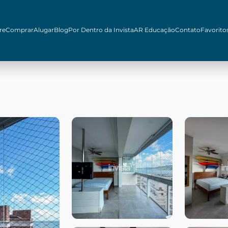
re
Comprar
Alugar
Blog
Por Dentro da Invista
AR Educação
Contato
Favorito