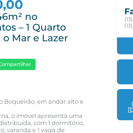
0,00
F
46m² no
(13
tos – 1 Quarto
(13
 o Mar e Lazer
Compartilhar
 Boqueirão, em andar alto e
rna, o imóvel apresenta uma
stribuída, com 1 dormitório,
ro, varanda e 1 vaga de