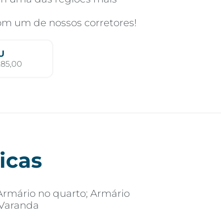
com um de nossos corretores!
U
285,00
icas
Armário no quarto; Armário
 Varanda