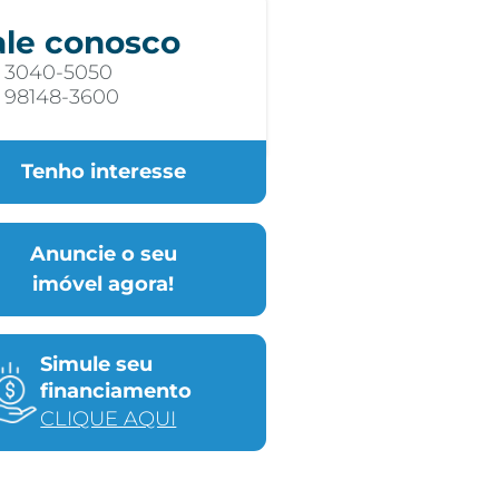
ale conosco
) 3040-5050
) 98148-3600
Tenho interesse
Anuncie o seu
imóvel agora!
Simule seu
financiamento
CLIQUE AQUI