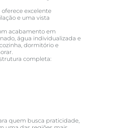
, oferece excelente
ilação e uma vista
com acabamento em
onado, água individualizada e
cozinha, dormitório e
orar.
strutura completa:
ra quem busca praticidade,
em uma das regiões mais