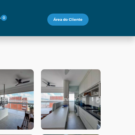
s
0
Área do Cliente