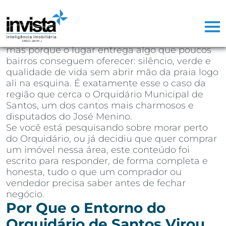
Depois de mais de 25 anos atuando como
corretor de imóveis na Baixada Santista,
aprendi que existem regiões que vendem
sozinhas. Não porque o marketing seja bom,
mas porque o lugar entrega algo que poucos
bairros conseguem oferecer: silêncio, verde e
qualidade de vida sem abrir mão da praia logo
ali na esquina. É exatamente esse o caso da
região que cerca o Orquidário Municipal de
Santos, um dos cantos mais charmosos e
disputados do José Menino.
Se você está pesquisando sobre morar perto
do Orquidário, ou já decidiu que quer comprar
um imóvel nessa área, este conteúdo foi
escrito para responder, de forma completa e
honesta, tudo o que um comprador ou
vendedor precisa saber antes de fechar
negócio.
Por Que o Entorno do
Orquidário de Santos Virou