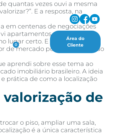
a de quantas vezes ouvi a mesma
lorizar?”. E a resposta, na
ada em centenas de negociações
á vi apartamentos simples, com
Área do
 lugar certo. E também já vi
oritos
Cliente
0
alor de mercado porque a região ao
ue aprendi sobre esse tema ao
do imobiliário brasileiro. A ideia
 e prática de como a localização
 valorização de
rocar o piso, ampliar uma sala,
alização é a única característica