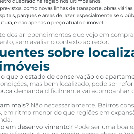
 metro quadrado na região nos últimos anos.
a previstos, como novas linhas de transporte, obras viár
itais, parques e áreas de lazer, especialmente se o públi
utura, e não apenas o preço atual do imóvel.
parte dos arrependimentos que vejo em compr
nto, sem avaliar o contexto ao redor.
uentes sobre localiz
 imóveis
 do que o estado de conservação do apartam
ndições, mas bem localizado, pode ser refor
ca demanda dificilmente vai acompanhar o 
izam mais?
Não necessariamente. Bairros cons
es, em ritmo menor do que regiões em expans
nda.
ro em desenvolvimento?
Pode ser uma boa es