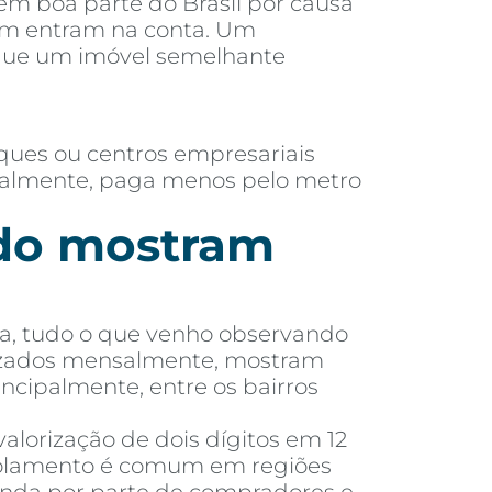
 em boa parte do Brasil por causa
ém entram na conta. Um
 que um imóvel semelhante
ques ou centros empresariais
eralmente, paga menos pelo metro
ado mostram
eta, tudo o que venho observando
alizados mensalmente, mostram
incipalmente, entre os bairros
alorização de dois dígitos em 12
scolamento é comum em regiões