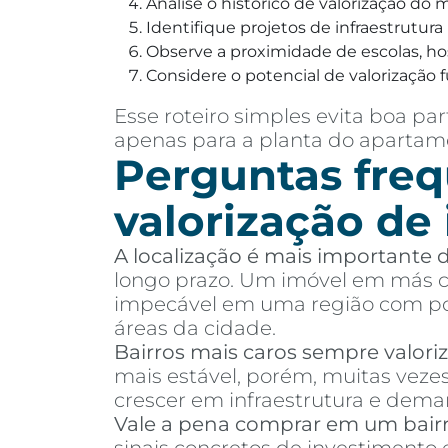
Analise o histórico de valorização do
Identifique projetos de infraestrutur
Observe a proximidade de escolas, hosp
Considere o potencial de valorização f
Esse roteiro simples evita boa 
apenas para a planta do apartame
Perguntas freq
valorização de
A localização é mais importante
longo prazo. Um imóvel em más co
impecável em uma região com pou
áreas da cidade.
Bairros mais caros sempre valor
mais estável, porém, muitas vez
crescer em infraestrutura e dema
Vale a pena comprar em um bair