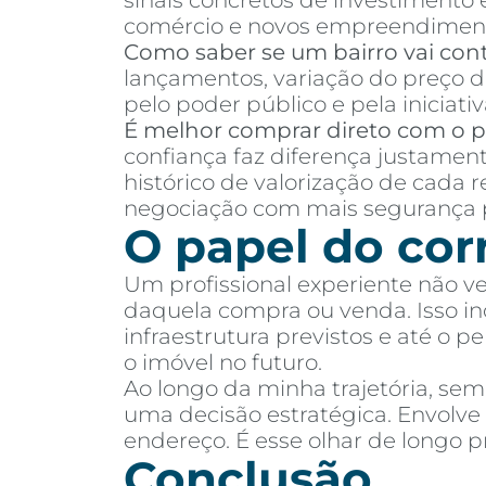
sinais concretos de investimento
comércio e novos empreendimen
Como saber se um bairro vai cont
lançamentos, variação do preço d
pelo poder público e pela iniciativ
É melhor comprar direto com o pr
confiança faz diferença justamen
histórico de valorização de cada 
negociação com mais segurança p
O papel do cor
Um profissional experiente não v
daquela compra ou venda. Isso incl
infraestrutura previstos e até o 
o imóvel no futuro.
Ao longo da minha trajetória, se
uma decisão estratégica. Envolv
endereço. É esse olhar de longo
Conclusão