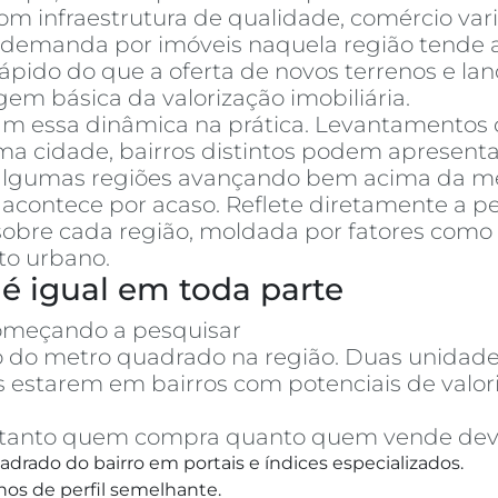
m infraestrutura de qualidade, comércio varia
a demanda por imóveis naquela região tende a
pido do que a oferta de novos terrenos e la
em básica da valorização imobiliária.
am essa dinâmica na prática. Levantamentos
cidade, bairros distintos podem apresentar
, algumas regiões avançando bem acima da mé
acontece por acaso. Reflete diretamente a p
obre cada região, moldada por fatores como 
to urbano.
é igual em toda parte
omeçando a pesquisar
apartamentos à vend
ço do metro quadrado na região. Duas unid
 estarem em bairros com potenciais de val
o, tanto quem compra quanto quem vende dev
drado do bairro em portais e índices especializados.
hos de perfil semelhante.