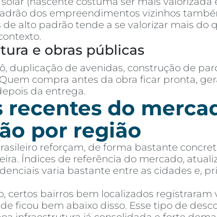
o solar (nascente costuma ser mais valorizada
padrão dos empreendimentos vizinhos tamb
de alto padrão tende a se valorizar mais do
contexto.
utura e obras públicas
ô, duplicação de avenidas, construção de par
 Quem compra antes da obra ficar pronta, g
pois da entrega.
s recentes do merc
ção por região
brasileiro reforçam, de forma bastante concr
reira. Índices de referência do mercado, atu
denciais varia bastante entre as cidades e, pr
 certos bairros bem localizados registraram v
de ficou bem abaixo disso. Esse tipo de de