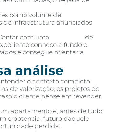
licas confirmadas, chegada de
es como volume de
 de infraestrutura anunciados
ontar com uma
imobiliária
de
experiente conhece a fundo o
zados e consegue orientar a
sa análise
 entender o contexto completo
as de valorização, os projetos de
 caso o cliente pense em revender
 um apartamento é, antes de tudo,
m o potencial futuro daquele
ortunidade perdida.