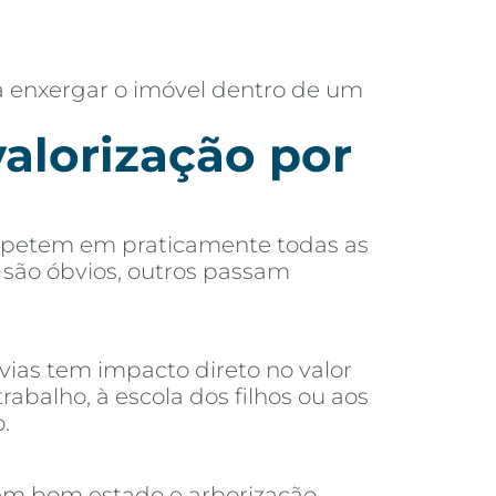
a enxergar o imóvel dentro de um
valorização por
 repetem em praticamente todas as
s são óbvios, outros passam
vias tem impacto direto no valor
alho, à escola dos filhos ou aos
.
 em bom estado e arborização