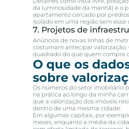
Detalhes como vista livre, posiçã
da luminosidade da manhã) e o 
apartamento cercado por prédios 
isolado em uma região sem esse 
7. Projetos de infraestr
Anúncios de novas linhas de metr
costumam antecipar valorização.
quadrado do que quem compra de
O que os dado
sobre valoriza
Os números do setor imobiliário 
na prática ao longo da minha car
que a valorização dos imóveis resi
dentro de uma mesma cidade.
Em algumas capitais, por exemplo,
meses, enquanto a média da cida