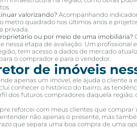
 em infraestrutura na região, como obras púb
tos.
inuar valorizando?
Acompanhando indicador
o metro quadrado nos últimos anos e projetos
a privada.
oprietário ou por meio de uma imobiliária?
C
te nessa etapa de avaliação. Um profissional 
região, tem acesso a dados de mercado atuali
ara o comprador e para o vendedor.
retor de imóveis nes
ende apenas um imóvel, ele ajuda o cliente a
ui conhecer o histórico do bairro, as tendênci
perfil dos futuros compradores daquela região,
mpre reforcei com meus clientes que comprar
e entender não apenas o presente, mas també
 prazo que separa uma boa compra de uma op