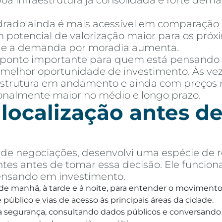
 boa infraestrutura já consolidada e forte de
ado ainda é mais acessível em comparação a 
 potencial de valorização maior para os próx
e e a demanda por moradia aumenta.
 ponto importante para quem está pensando
melhor oportunidade de investimento. Às vez
aestrutura em andamento e ainda com preços 
ionalmente maior no médio e longo prazo.
 localização antes 
e negociações, desenvolvi uma espécie de r
tes antes de tomar essa decisão. Ele funcion
ensando em investimento.
, de manhã, à tarde e à noite, para entender o movimento 
público e vias de acesso às principais áreas da cidade.
o à segurança, consultando dados públicos e conversando