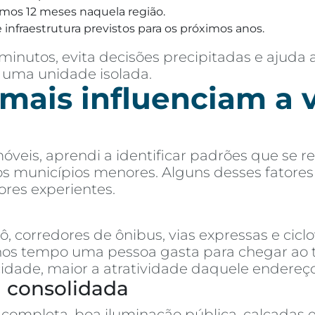
imos 12 meses naquela região.
 infraestrutura previstos para os próximos anos.
inutos, evita decisões precipitadas e ajuda 
 uma unidade isolada.
 mais influenciam a 
óveis, aprendi a identificar padrões que se
 aos municípios menores. Alguns desses fatore
res experientes.
 corredores de ônibus, vias expressas e ciclo
 tempo uma pessoa gasta para chegar ao trab
cidade, maior a atratividade daquele endereço
a consolidada
completa, boa iluminação pública, calçadas