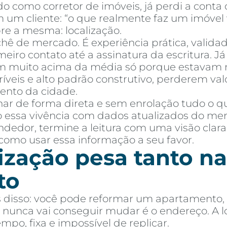
o como corretor de imóveis, já perdi a cont
um cliente: “o que realmente faz um imóvel va
re a mesma: localização.
chê de mercado. É experiência prática, valid
iro contato até a assinatura da escritura. J
 muito acima da média só porque estavam no
mprar
Alugar
Blog
Por Dentro da Invista
AR Educação
Contato
Fav
ríveis e alto padrão construtivo, perderem v
ento da cidade.
ar de forma direta e sem enrolação tudo o q
 essa vivência com dados atualizados do merca
dedor, termine a leitura com uma visão clara
 como usar essa informação a seu favor.
ização pesa tanto na
to
s disso: você pode reformar um apartamento, t
nunca vai conseguir mudar é o endereço. A loc
o, fixa e impossível de replicar.