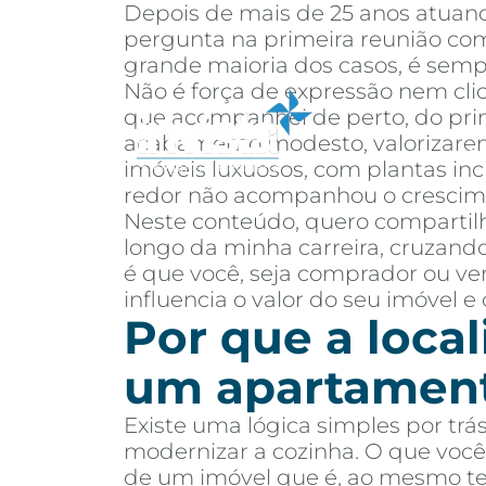
Depois de mais de 25 anos atuand
pergunta na primeira reunião com 
grande maioria dos casos, é semp
Não é força de expressão nem cli
que acompanhei de perto, do prime
acabamento modesto, valorizarem
Sobre
Co
imóveis luxuosos, com plantas inc
redor não acompanhou o crescim
Neste conteúdo, quero compartilh
longo da minha carreira, cruzando
é que você, seja comprador ou ven
influencia o valor do seu imóvel e
Por que a local
um apartamen
Existe uma lógica simples por trá
modernizar a cozinha. O que você 
de um imóvel que é, ao mesmo temp