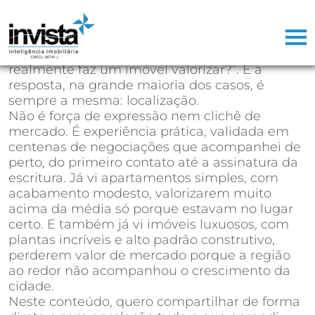
Depois de mais de 25 anos atuando como
corretor de imóveis, já perdi a conta de
quantas vezes ouvi a mesma pergunta na
primeira reunião com um cliente: “o que
realmente faz um imóvel valorizar?”. E a
resposta, na grande maioria dos casos, é
sempre a mesma: localização.
Não é força de expressão nem clichê de
mercado. É experiência prática, validada em
centenas de negociações que acompanhei de
perto, do primeiro contato até a assinatura da
escritura. Já vi apartamentos simples, com
acabamento modesto, valorizarem muito
acima da média só porque estavam no lugar
certo. E também já vi imóveis luxuosos, com
plantas incríveis e alto padrão construtivo,
perderem valor de mercado porque a região
ao redor não acompanhou o crescimento da
cidade.
Neste conteúdo, quero compartilhar de forma