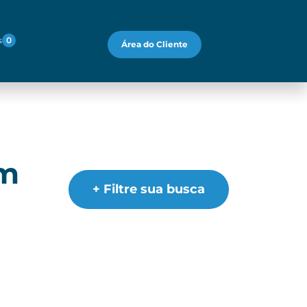
s
0
Área do Cliente
em
+ Filtre sua busca