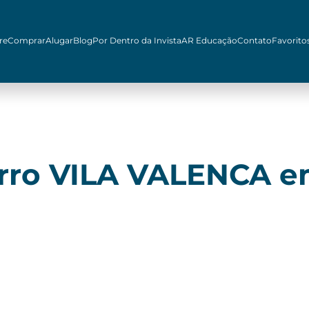
re
Comprar
Alugar
Blog
Por Dentro da Invista
AR Educação
Contato
Favorito
irro VILA VALENCA 