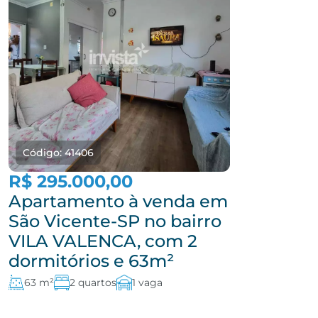
Código: 41406
R$ 295.000,00
Apartamento à venda em
São Vicente-SP no bairro
VILA VALENCA, com 2
dormitórios e 63m²
63 m²
2 quartos
1 vaga