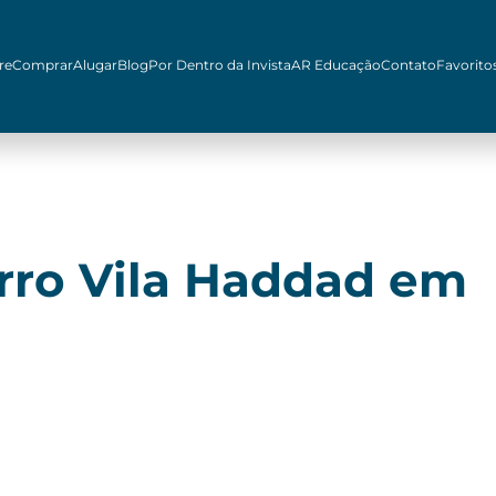
re
Comprar
Alugar
Blog
Por Dentro da Invista
AR Educação
Contato
Favorito
rro Vila Haddad em