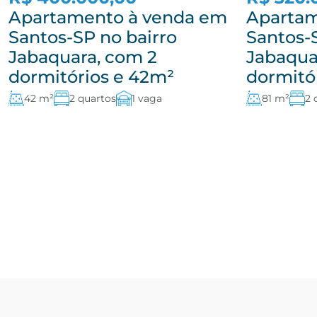
Apartamento à venda em
Apartam
Santos-SP no bairro
Santos-
Jabaquara, com 2
Jabaqua
dormitórios e 42m²
dormitó
42 m²
2 quartos
1 vaga
81 m²
2 