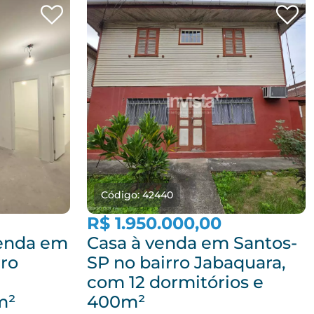
Código: 42440
R$ 1.950.000,00
enda em
Casa à venda em Santos-
rro
SP no bairro Jabaquara,
com 12 dormitórios e
m²
400m²