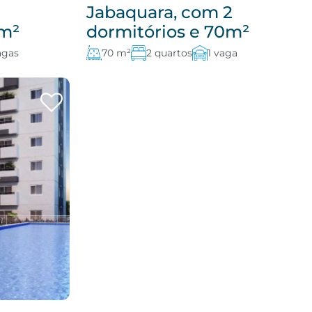
Jabaquara, com 2
0m²
dormitórios e 70m²
agas
70 m²
2 quartos
1 vaga