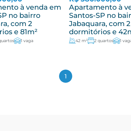
ento à venda em
Apartamento à v
SP no bairro
Santos-SP no bai
ra, com 2
Jabaquara, com 2
rios e 81m²
dormitórios e 42
quartos
1 vaga
42 m²
2 quartos
1 vag
1