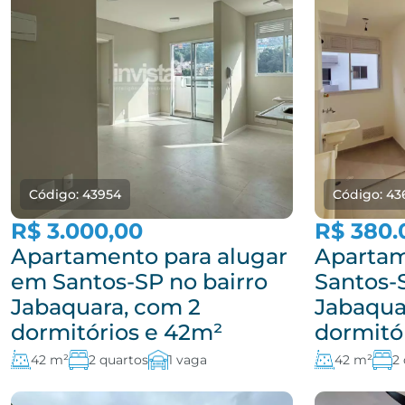
Código: 43954
Código: 43
R$ 3.000,00
R$ 380.
Apartamento para alugar
Apartam
em Santos-SP no bairro
Santos-
Jabaquara, com 2
Jabaqua
dormitórios e 42m²
dormitó
42 m²
2 quartos
1 vaga
42 m²
2