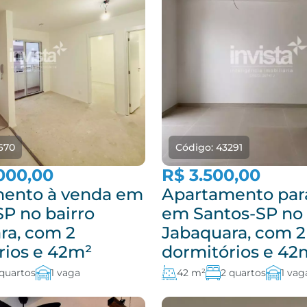
670
Código: 43291
000,00
R$ 3.500,00
ento à venda em
Apartamento par
SP no bairro
em Santos-SP no 
ra, com 2
Jabaquara, com 2
rios e 42m²
dormitórios e 42
 quartos
1 vaga
42 m²
2 quartos
1 vag