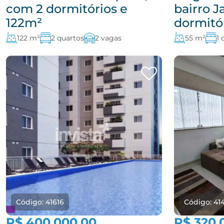
com 2 dormitórios e
bairro J
122m²
dormitó
122 m²
2 quartos
2 vagas
55 m²
1 
Código: 41616
Código: 41
R$ 400.000,00
R$ 320.