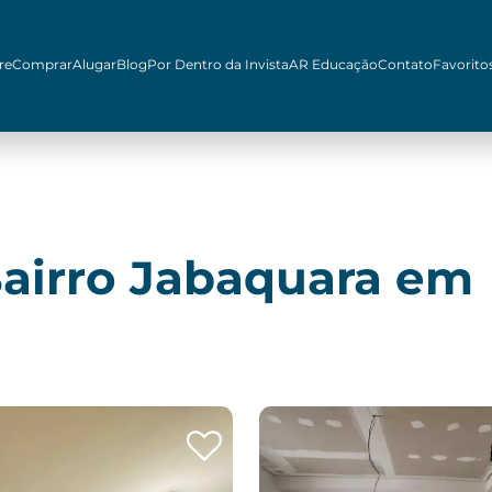
re
Comprar
Alugar
Blog
Por Dentro da Invista
AR Educação
Contato
Favorito
airro Jabaquara em