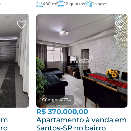
a
400 m²
12 quartos
0 vagas
Código: 41734
R$ 370.000,00
 em
Apartamento à venda em
rro
Santos-SP no bairro