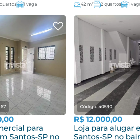
 quartos
1 vaga
42 m²
2 quartos
1 vag
967
Código: 40590
0,00
R$ 12.000,00
mercial para
Loja para alugar
em Santos-SP no
Santos-SP no bai