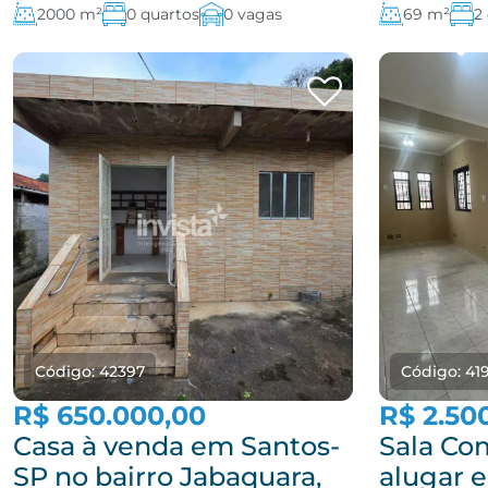
2000 m²
0 quartos
0 vagas
69 m²
2
Código: 42397
Código: 41
R$ 650.000,00
R$ 2.50
Casa à venda em Santos-
Sala Co
SP no bairro Jabaquara,
alugar 