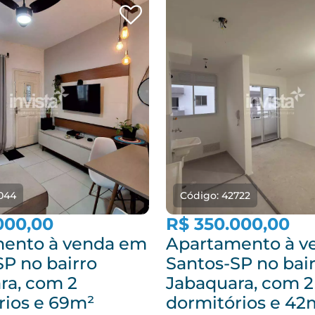
044
Código: 42722
000,00
R$ 350.000,00
ento à venda em
Apartamento à v
SP no bairro
Santos-SP no bai
ra, com 2
Jabaquara, com 2
rios e 69m²
dormitórios e 42