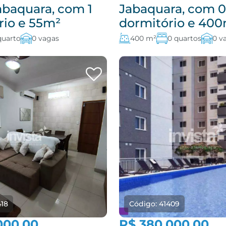
abaquara, com 1
Jabaquara, com 0
rio e 55m²
dormitório e 40
quarto
0 vagas
400 m²
0 quartos
0 v
418
Código: 41409
000,00
R$ 380.000,00