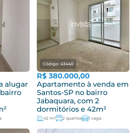
Código: 43440
R$ 380.000,00
a alugar
Apartamento à venda em
bairro
Santos-SP no bairro
Jabaquara, com 2
m²
dormitórios e 42m²
a
42 m²
2 quartos
1 vaga