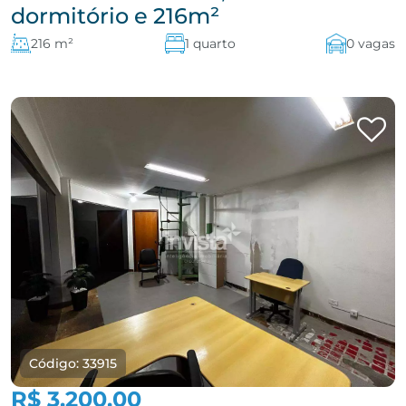
dormitório e 216m²
216 m²
1 quarto
0 vagas
Código: 33915
R$ 3.200,00