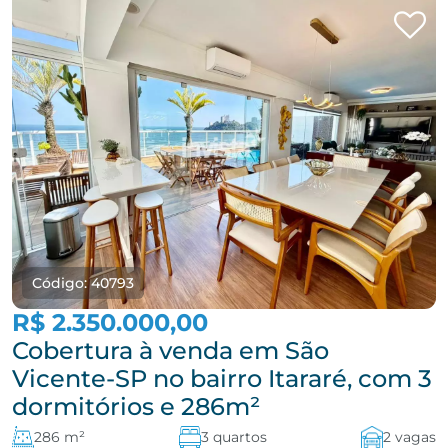
Código: 40793
R$ 2.350.000,00
Cobertura à venda em São
Vicente-SP no bairro Itararé, com 3
dormitórios e 286m²
286 m²
3 quartos
2 vagas