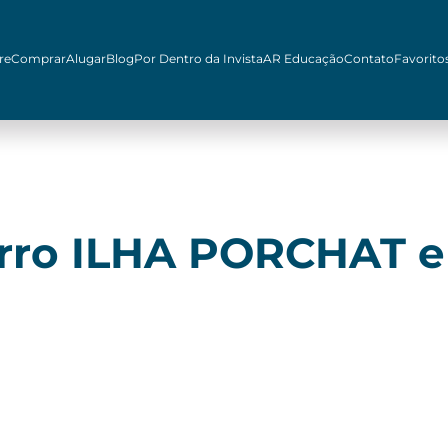
re
Comprar
Alugar
Blog
Por Dentro da Invista
AR Educação
Contato
Favorito
irro ILHA PORCHAT 