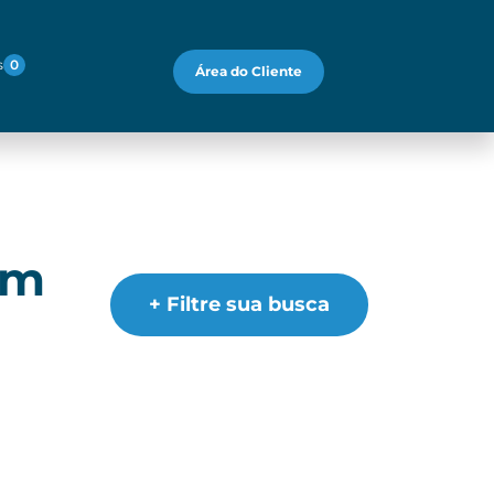
s
0
Área do Cliente
em
+ Filtre sua busca