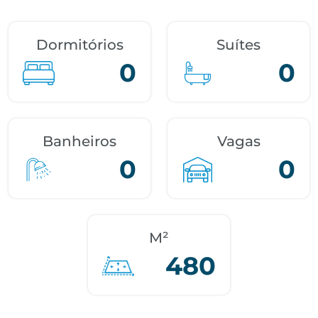
Dormitórios
Suítes
0
0
Banheiros
Vagas
0
0
M²
480