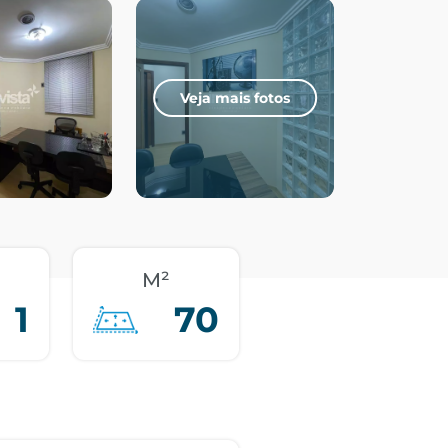
Veja mais fotos
M²
1
70