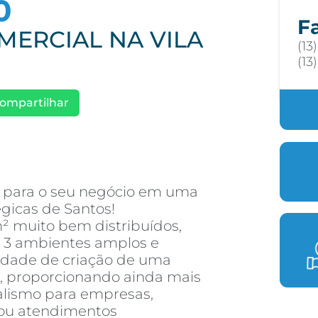
0
F
MERCIAL NA VILA
(13
(13
ompartilhar
 para o seu negócio em uma
égicas de Santos!
² muito bem distribuídos,
 3 ambientes amplos e
lidade de criação de uma
, proporcionando ainda mais
nalismo para empresas,
s ou atendimentos