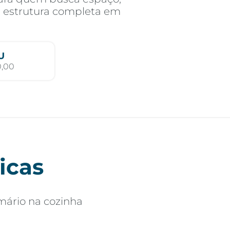
 e estrutura completa em
U
0,00
icas
mário na cozinha