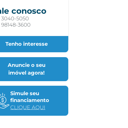
ale conosco
) 3040-5050
) 98148-3600
Tenho interesse
Anuncie o seu
imóvel agora!
Simule seu
financiamento
CLIQUE AQUI