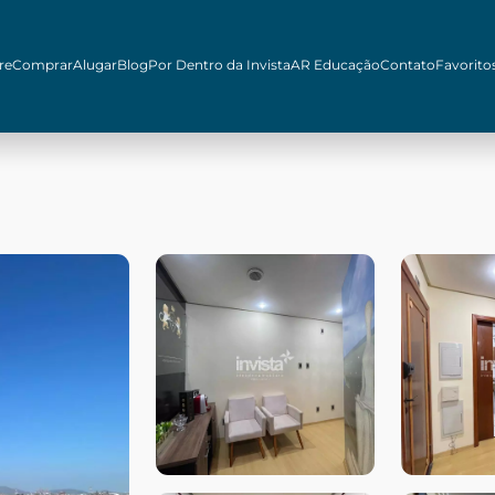
re
Comprar
Alugar
Blog
Por Dentro da Invista
AR Educação
Contato
Favorito