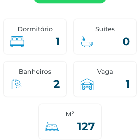
Dormitório
Suítes
1
0
Banheiros
Vaga
2
1
M²
127