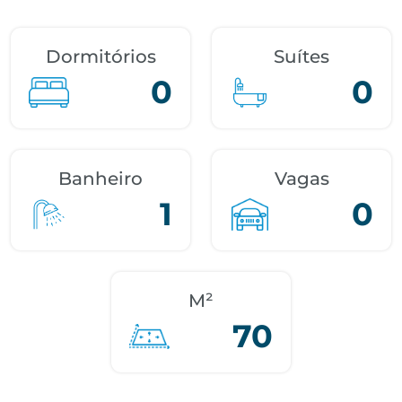
Dormitórios
Suítes
0
0
Banheiro
Vagas
1
0
M²
70