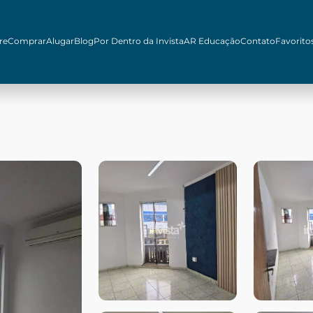
re
Comprar
Alugar
Blog
Por Dentro da Invista
AR Educação
Contato
Favorito