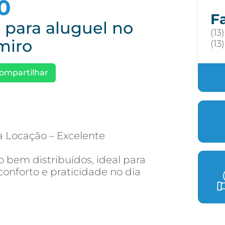
0
F
 para aluguel no
(13
lmiro
(13
ompartilhar
a Locação – Excelente
 bem distribuídos, ideal para
nforto e praticidade no dia