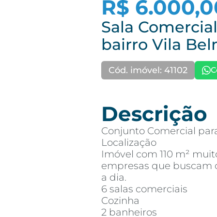
R$ 6.000,0
Sala Comercial
bairro Vila Be
Cód. imóvel: 41102
C
Descrição
Conjunto Comercial par
Localização
Imóvel com 110 m² muito
empresas que buscam co
a dia.
6 salas comerciais
Cozinha
2 banheiros