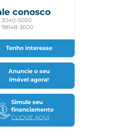
ale conosco
) 3040-5050
) 98148-3600
Tenho interesse
Anuncie o seu
imóvel agora!
Simule seu
financiamento
CLIQUE AQUI