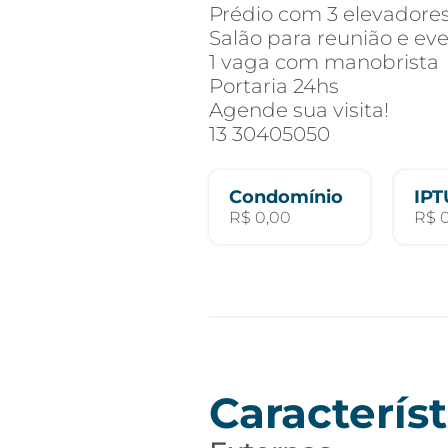
Prédio com 3 elevadore
Salão para reunião e ev
1 vaga com manobrista
Portaria 24hs
Agende sua visita!
13 30405050
Condomínio
IPT
R$ 0,00
R$ 
Característ