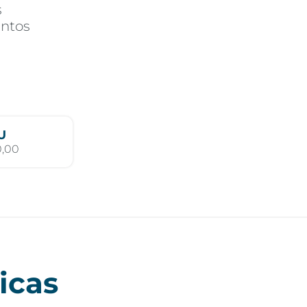
s
entos
U
0,00
icas