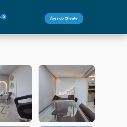
s
0
Área do Cliente