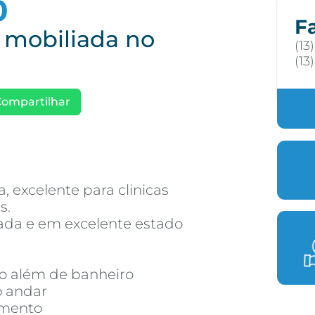
0
F
 mobiliada no
(13
(13
Compartilhar
, excelente para clinicas
s.
da e em excelente estado
vo além de banheiro
o andar
amento