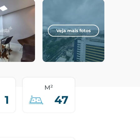
Veja mais fotos
M²
1
47