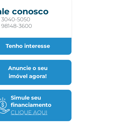
ale conosco
) 3040-5050
) 98148-3600
Tenho interesse
Anuncie o seu
imóvel agora!
Simule seu
financiamento
CLIQUE AQUI