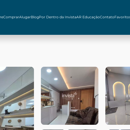
re
Comprar
Alugar
Blog
Por Dentro da Invista
AR Educação
Contato
Favorito