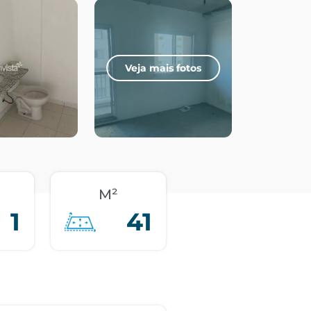
Veja mais fotos
M²
1
41