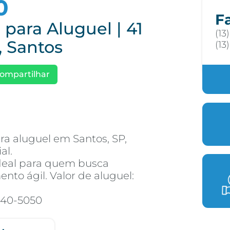
0
F
 para Aluguel | 41
(13
 Santos
(13
ompartilhar
ra aluguel em Santos, SP,
al.
Ideal para quem busca
ento ágil. Valor de aluguel:
3040-5050