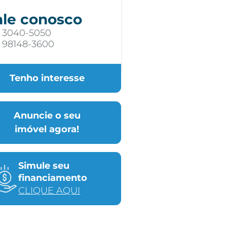
ale conosco
) 3040-5050
) 98148-3600
Tenho interesse
Anuncie o seu
imóvel agora!
Simule seu
financiamento
CLIQUE AQUI