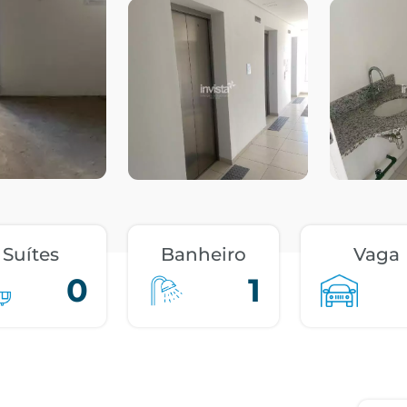
Suítes
Banheiro
Vaga
0
1