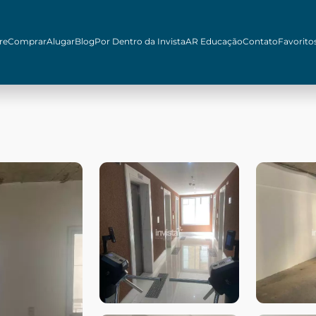
re
Comprar
Alugar
Blog
Por Dentro da Invista
AR Educação
Contato
Favorito