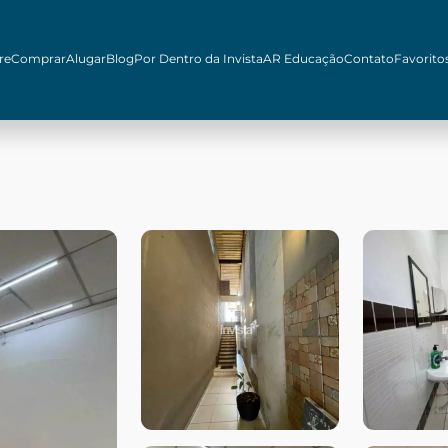
re
Comprar
Alugar
Blog
Por Dentro da Invista
AR Educação
Contato
Favorito