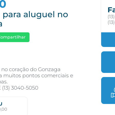
00
F
 para aluguel no
(13
a
(13
Compartilhar
² no coração do Gonzaga
a muitos pontos comerciais e
as.
 (13) 3040-5050
U
0,00