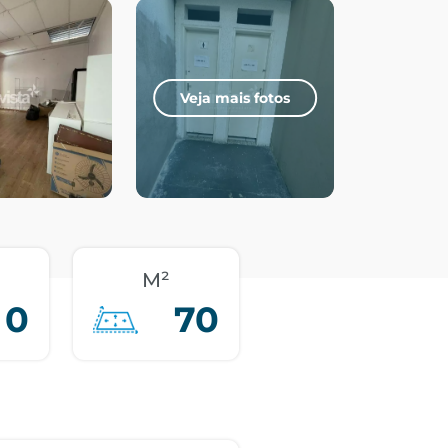
Veja mais fotos
M²
0
70