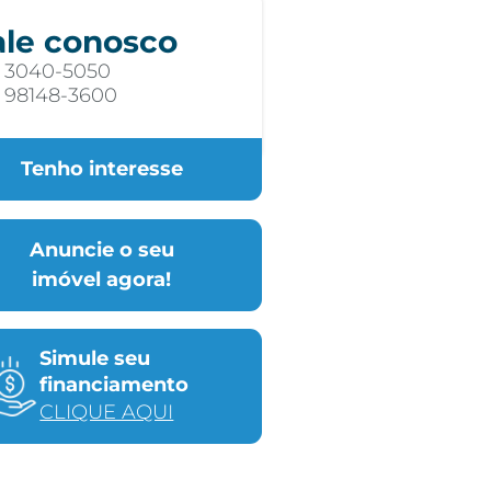
ale conosco
) 3040-5050
) 98148-3600
Tenho interesse
Anuncie o seu
imóvel agora!
Simule seu
financiamento
CLIQUE AQUI