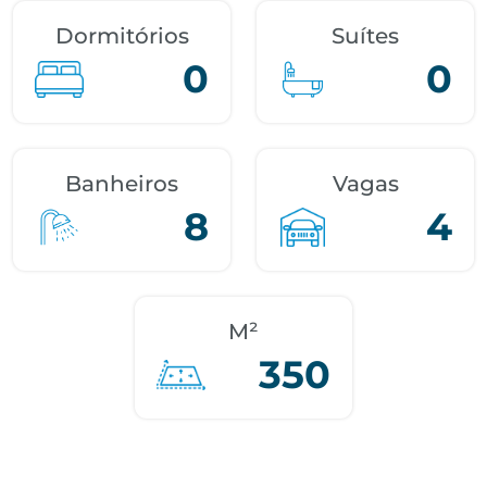
Dormitórios
Suítes
0
0
Banheiros
Vagas
8
4
M²
350