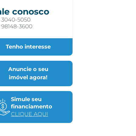
ale conosco
) 3040-5050
) 98148-3600
Tenho interesse
Anuncie o seu
imóvel agora!
Simule seu
financiamento
CLIQUE AQUI