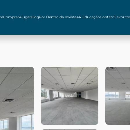
re
Comprar
Alugar
Blog
Por Dentro da Invista
AR Educação
Contato
Favorito