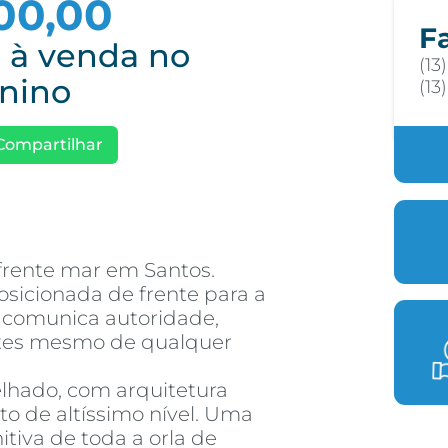
00,00
F
l à venda no
(13
enino
(13
Compartilhar
frente mar em Santos.
sicionada de frente para a
e comunica autoridade,
antes mesmo de qualquer
elhado, com arquitetura
 de altíssimo nível. Uma
itiva de toda a orla de