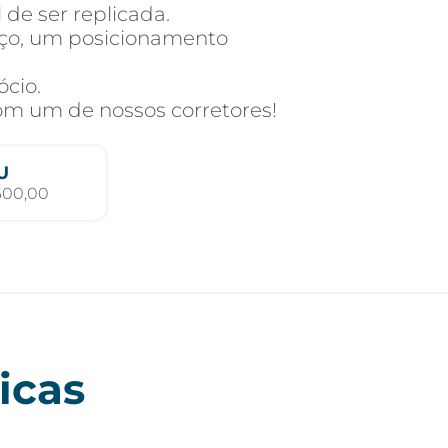
 de ser replicada.
ço, um posicionamento
ócio.
com um de nossos corretores!
U
600,00
icas