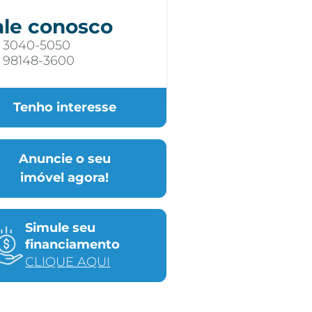
ale conosco
) 3040-5050
) 98148-3600
Tenho interesse
Anuncie o seu
imóvel agora!
Simule seu
financiamento
CLIQUE AQUI