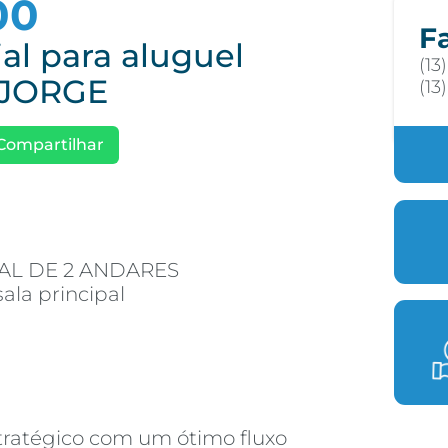
00
F
al para aluguel
(13
 JORGE
(13
Compartilhar
AL DE 2 ANDARES
la principal
tratégico com um ótimo fluxo