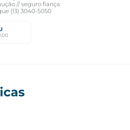
ução // seguro fiança
igue (13) 3040-5050
U
0,00
icas