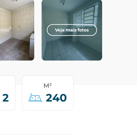
Veja mais fotos
M²
2
240