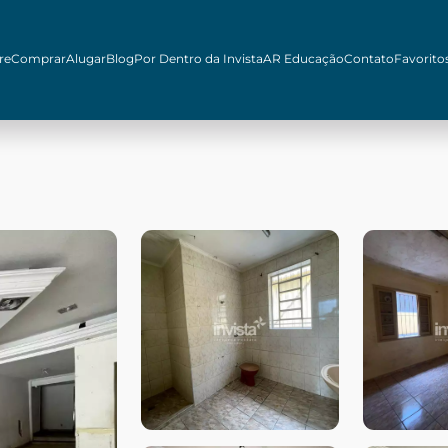
re
Comprar
Alugar
Blog
Por Dentro da Invista
AR Educação
Contato
Favorito