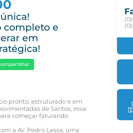
00
F
única!
(13
 completo e
(13
perar em
ratégica!
Compartilhar
io pronto, estruturado e em
ovimentadas de Santos, essa
 para começar faturando
com a Av. Pedro Lessa, uma