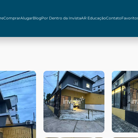
re
Comprar
Alugar
Blog
Por Dentro da Invista
AR Educação
Contato
Favorito