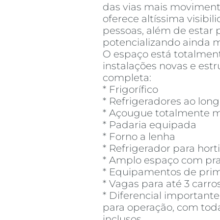
das vias mais moviment
oferece altíssima visibi
pessoas, além de estar 
potencializando ainda 
O espaço está totalme
instalações novas e est
completa:
* Frigorífico
* Refrigeradores ao long
* Açougue totalmente 
* Padaria equipada
* Forno a lenha
* Refrigerador para horti
* Amplo espaço com prat
* Equipamentos de prim
* Vagas para até 3 carro
* Diferencial importante
para operação, com tod
inclusos.