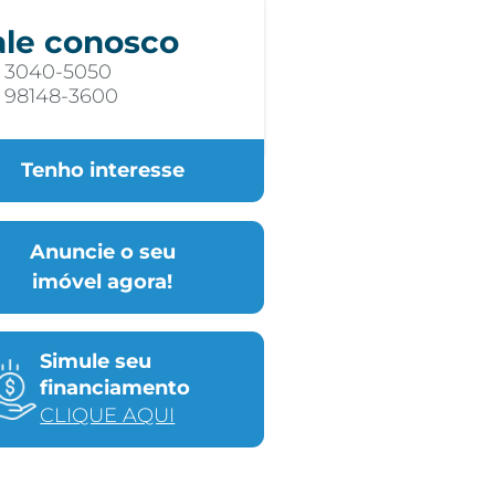
ale conosco
) 3040-5050
) 98148-3600
Tenho interesse
Anuncie o seu
imóvel agora!
Simule seu
financiamento
CLIQUE AQUI