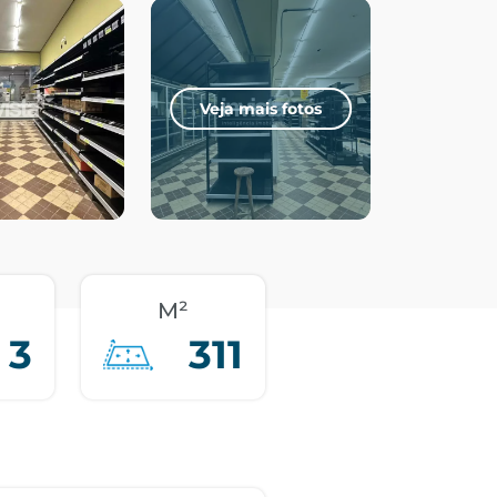
Veja mais fotos
M²
3
311