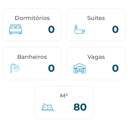
Dormitórios
Suítes
0
0
Banheiros
Vagas
0
0
M²
80