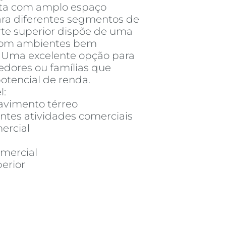
nta com amplo espaço
ara diferentes segmentos de
rte superior dispõe de uma
 com ambientes bem
re. Uma excelente opção para
edores ou famílias que
otencial de renda.
l:
avimento térreo
entes atividades comerciais
ercial
omercial
erior