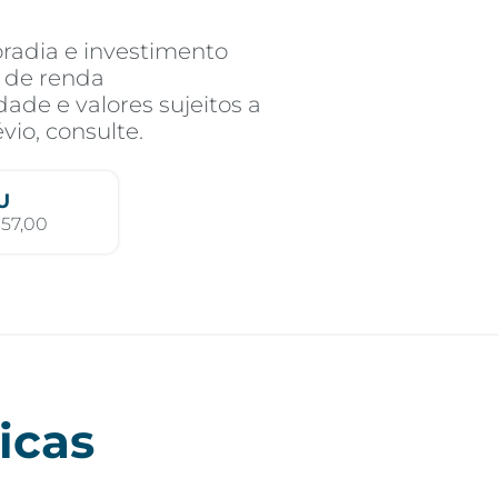
oradia e investimento
o de renda
ade e valores sujeitos a
vio, consulte.
U
57,00
icas