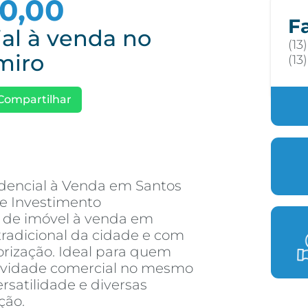
00,00
F
al à venda no
(13
lmiro
(13
Compartilhar
idencial à Venda em Santos
e Investimento
 de imóvel à venda em
radicional da cidade e com
orização. Ideal para quem
tividade comercial no mesmo
rsatilidade e diversas
ção.