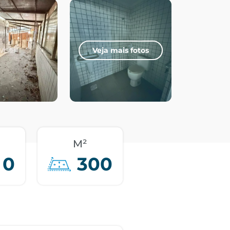
Veja mais fotos
M²
0
300