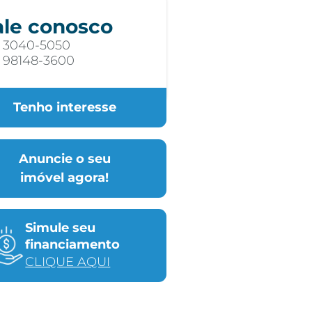
ale conosco
) 3040-5050
) 98148-3600
Tenho interesse
Anuncie o seu
imóvel agora!
Simule seu
financiamento
CLIQUE AQUI