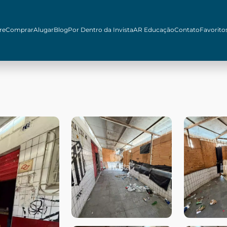
re
Comprar
Alugar
Blog
Por Dentro da Invista
AR Educação
Contato
Favorito