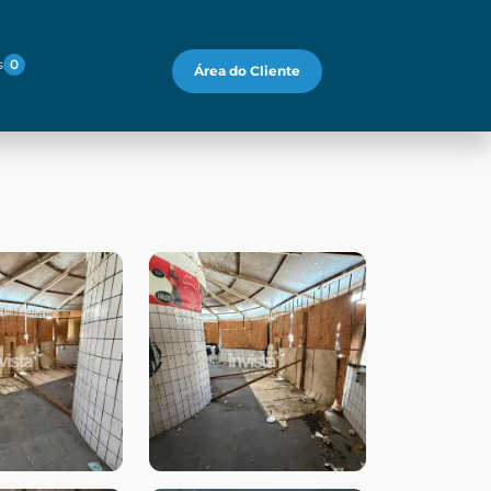
s
0
Área do Cliente