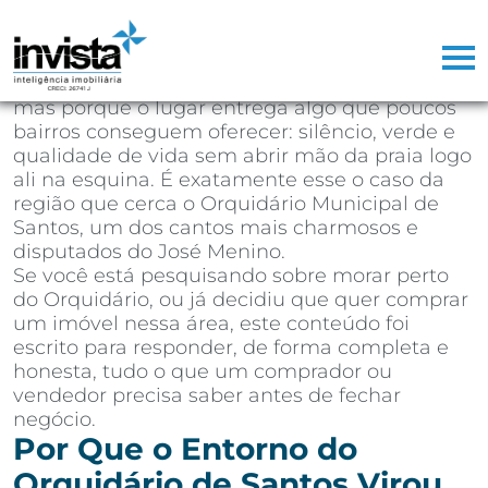
Depois de mais de 25 anos atuando como
corretor de imóveis na Baixada Santista,
aprendi que existem regiões que vendem
sozinhas. Não porque o marketing seja bom,
mas porque o lugar entrega algo que poucos
bairros conseguem oferecer: silêncio, verde e
qualidade de vida sem abrir mão da praia logo
ali na esquina. É exatamente esse o caso da
região que cerca o Orquidário Municipal de
Santos, um dos cantos mais charmosos e
disputados do José Menino.
Se você está pesquisando sobre morar perto
do Orquidário, ou já decidiu que quer comprar
um imóvel nessa área, este conteúdo foi
escrito para responder, de forma completa e
honesta, tudo o que um comprador ou
vendedor precisa saber antes de fechar
negócio.
Por Que o Entorno do
Orquidário de Santos Virou