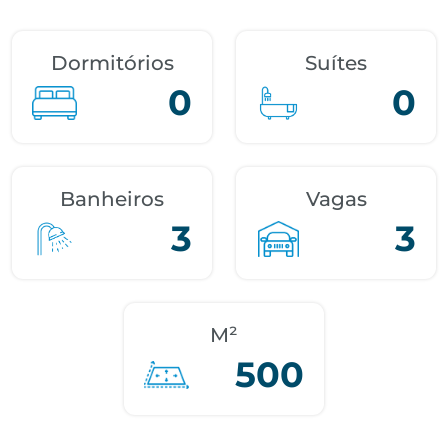
Dormitórios
Suítes
0
0
Banheiros
Vagas
3
3
M²
500