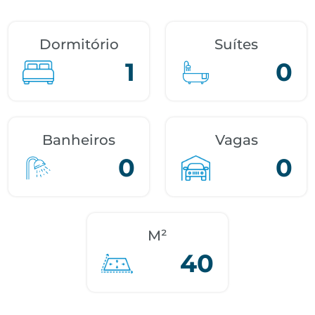
Dormitório
Suítes
1
0
Banheiros
Vagas
0
0
M²
40