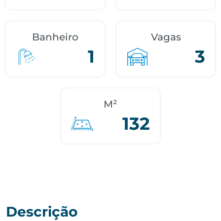
Banheiro
Vagas
1
3
M²
132
Descrição