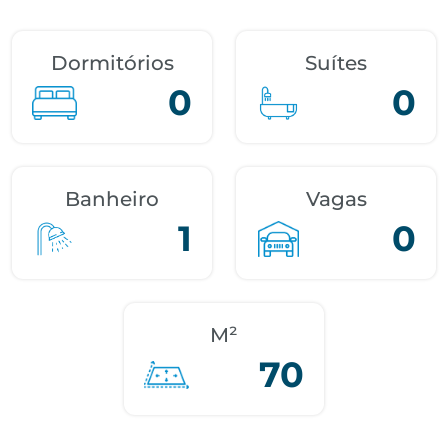
Dormitórios
Suítes
0
0
Banheiro
Vagas
1
0
M²
70