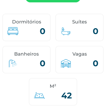
Dormitórios
Suítes
0
0
Banheiros
Vagas
0
0
M²
42