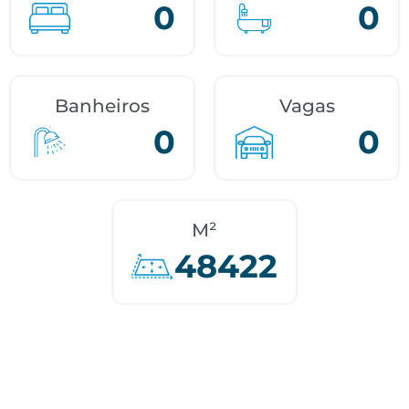
0
0
Banheiros
Vagas
0
0
M²
48422