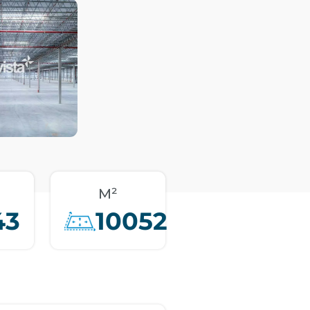
M²
43
10052