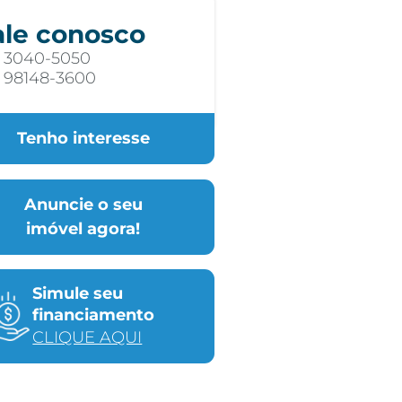
ale conosco
) 3040-5050
) 98148-3600
Tenho interesse
Anuncie o seu
imóvel agora!
Simule seu
financiamento
CLIQUE AQUI