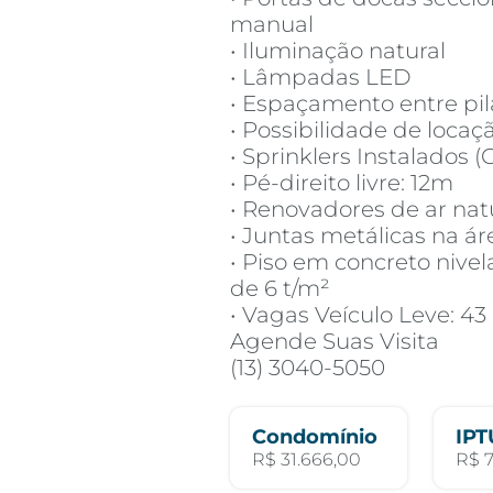
manual
• Iluminação natural
• Lâmpadas LED
• Espaçamento entre pil
• Possibilidade de loca
• Sprinklers Instalados (
• Pé-direito livre: 12m
• Renovadores de ar natu
• Juntas metálicas na á
• Piso em concreto nive
de 6 t/m²
• Vagas Veículo Leve: 43
Agende Suas Visita
(13) 3040-5050
Condomínio
IPT
R$ 31.666,00
R$ 7