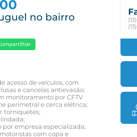
,00
F
uguel no bairro
(13
(13
Compartilhar
de acesso de veículos, com
lusas e cancelas antievasão;
om monitoramento por CFTV
 perimetral e cerca elétrica;
r torniquetes;
blindada;
 por empresa especializada;
 motoristas com copa e