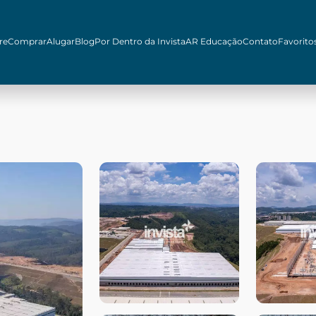
re
Comprar
Alugar
Blog
Por Dentro da Invista
AR Educação
Contato
Favorito