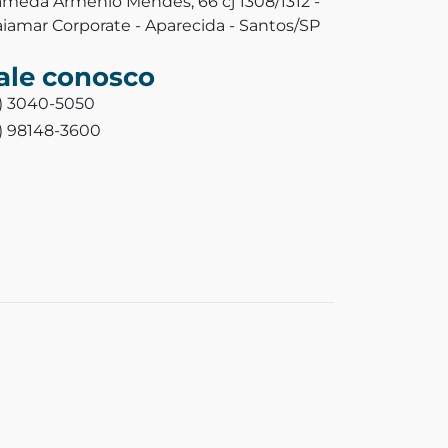
ameda Armênio Mendes, 66 cj 1308/1312 -
aiamar Corporate - Aparecida - Santos/SP
ale conosco
3) 3040-5050
3) 98148-3600