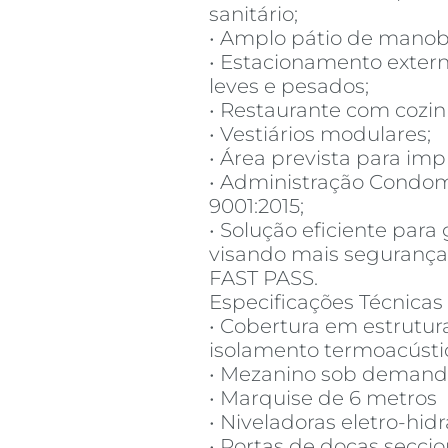
sanitário;
• Amplo pátio de manob
• Estacionamento extern
leves e pesados;
• Restaurante com cozinh
• Vestiários modulares;
• Área prevista para im
• Administração Condomi
9001:2015;
• Solução eficiente para
visando mais segurança 
FAST PASS.
Especificações Técnicas
• Cobertura em estrutur
isolamento termoacústi
• Mezanino sob deman
• Marquise de 6 metros
• Niveladoras eletro-hid
• Portas de docas secc