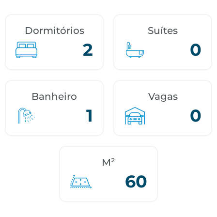
Dormitórios
Suítes
2
0
Banheiro
Vagas
1
0
M²
60