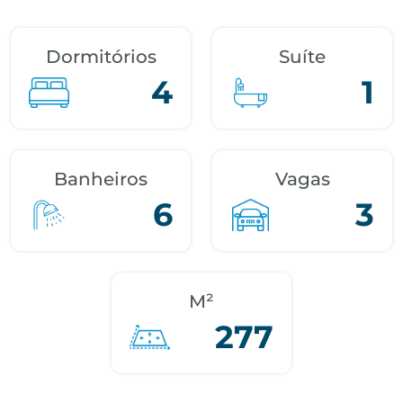
Dormitórios
Suíte
4
1
Banheiros
Vagas
6
3
M²
277