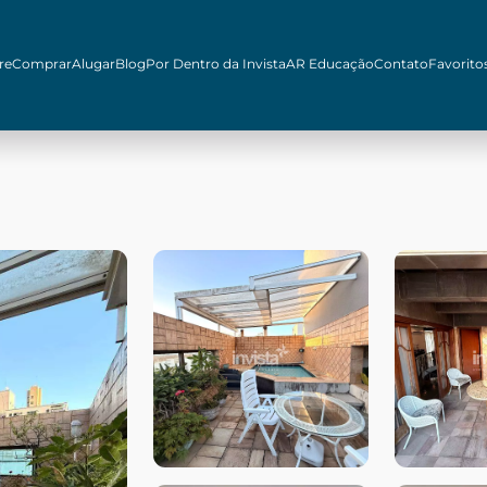
re
Comprar
Alugar
Blog
Por Dentro da Invista
AR Educação
Contato
Favorito