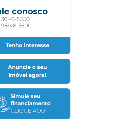
ale conosco
) 3040-5050
) 98148-3600
Tenho interesse
Anuncie o seu
imóvel agora!
Simule seu
financiamento
CLIQUE AQUI