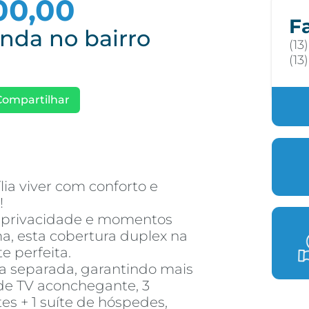
00,00
F
nda no bairro
(13
(13
Compartilhar
lia viver com conforto e
!
o, privacidade e momentos
, esta cobertura duplex na
 perfeita.
ma separada, garantindo mais
de TV aconchegante, 3
tes + 1 suíte de hóspedes,