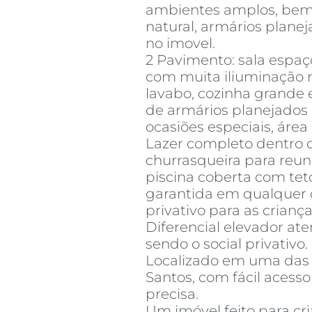
ambientes amplos, bem 
natural, armários plane
no imovel.
2 Pavimento: sala espaç
com muita iliuminação n
lavabo, cozinha grande 
de armários planejados i
ocasiões especiais, área
Lazer completo dentro 
churrasqueira para reun
piscina coberta com teto
garantida em qualquer 
privativo para as crianç
Diferencial elevador at
sendo o social privativo.
Localizado em uma das 
Santos, com fácil acesso
precisa.
Um imóvel feito para cr