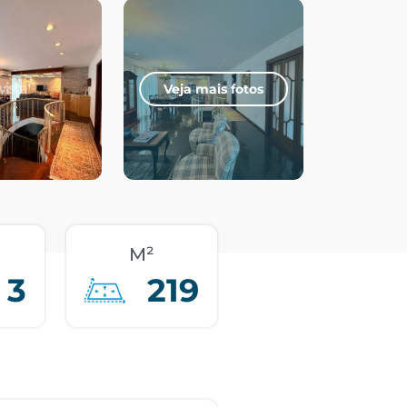
Veja mais fotos
M²
3
219