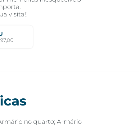
porta.
 visita!!
U
797,00
icas
Armário no quarto; Armário