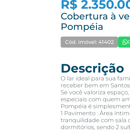
R$ 2.350.0
Cobertura à ve
Pompéia
Cód. imóvel: 41402
Descrição
O lar ideal para sua famí
receber bem em Santos
Se você valoriza espaç
especiais com quem ama
Pompéia é simplesmente
1 Pavimento : Área ínti
tranquilidade com sala 
dormitórios, sendo 2 suí