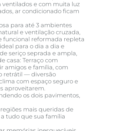
ventilados e com muita luz
jados, ar condicionado ficam
osa para até 3 ambientes
atural e ventilação cruzada,
e funcional reformada repleta
deal para o dia a dia e
 de seriço seprada e ampla,
de casa: Terraço com
ir amigos e família, com
 retrátil — diversão
clima com espaço seguro e
as aproveitarem.
endendo os dois pavimentos,
regiões mais queridas de
 a tudo que sua família
iar memórias inesquecíveis