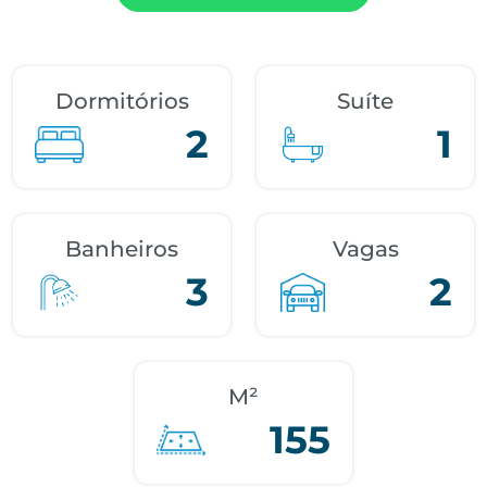
Dormitórios
Suíte
2
1
Banheiros
Vagas
3
2
M²
155