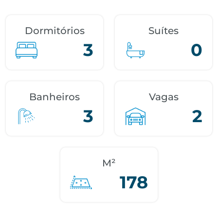
Dormitórios
Suítes
3
0
Banheiros
Vagas
3
2
M²
178