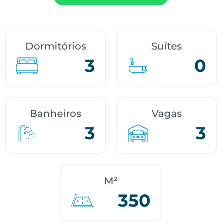
Dormitórios
Suítes
3
0
Banheiros
Vagas
3
3
M²
350