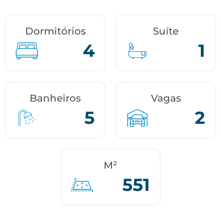
Dormitórios
Suíte
4
1
Banheiros
Vagas
5
2
M²
551