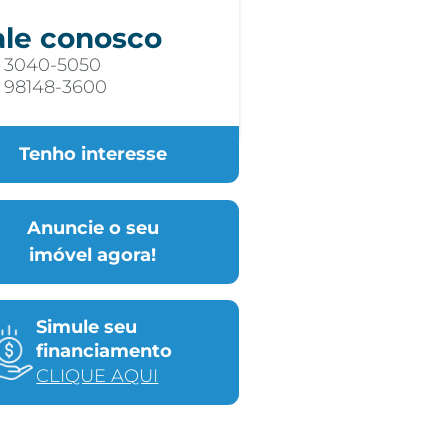
ale conosco
) 3040-5050
) 98148-3600
Tenho interesse
Anuncie o seu
imóvel agora!
Simule seu
financiamento
CLIQUE AQUI