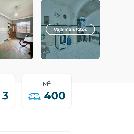
Veja mais fotos
M²
3
400