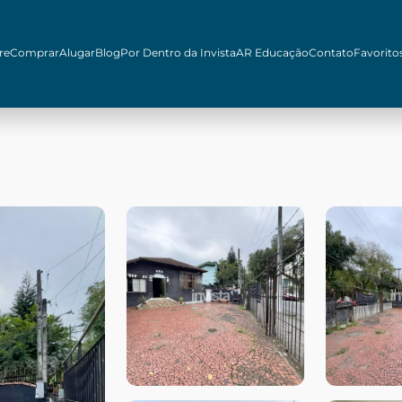
re
Comprar
Alugar
Blog
Por Dentro da Invista
AR Educação
Contato
Favorito