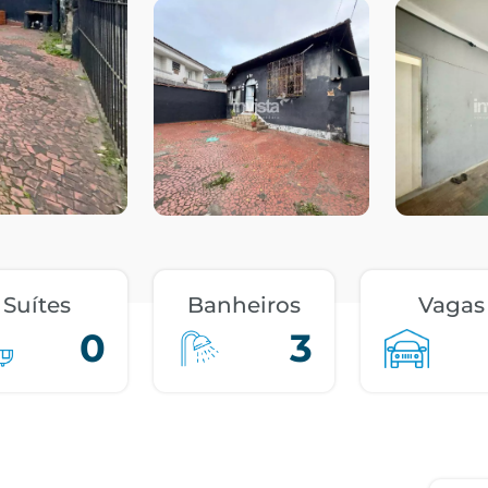
Suítes
Banheiros
Vagas
0
3