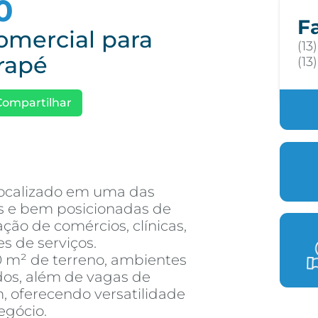
0
F
omercial para
(13
rapé
(13
Compartilhar
localizado em uma das
is e bem posicionadas de
ação de comércios, clínicas,
es de serviços.
 m² de terreno, ambientes
dos, além de vagas de
m, oferecendo versatilidade
egócio.