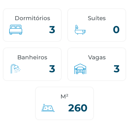
Dormitórios
Suítes
3
0
Banheiros
Vagas
3
3
M²
260