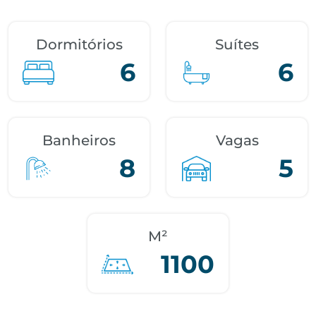
Dormitórios
Suítes
6
6
Banheiros
Vagas
8
5
M²
1100