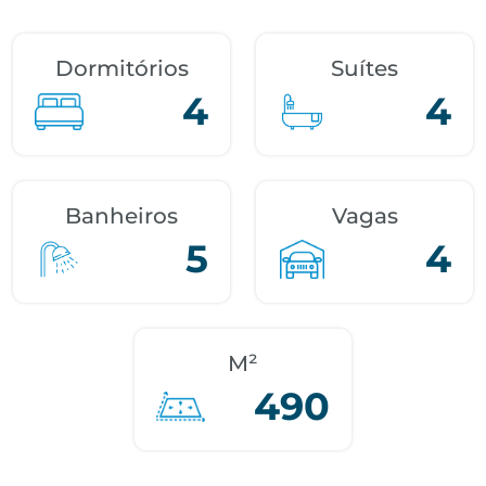
Dormitórios
Suítes
4
4
Banheiros
Vagas
5
4
M²
490