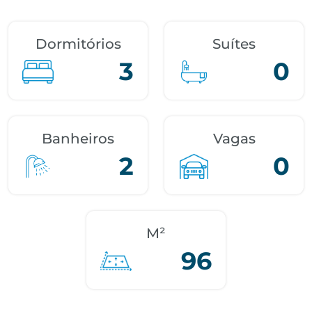
Dormitórios
Suítes
3
0
Banheiros
Vagas
2
0
M²
96