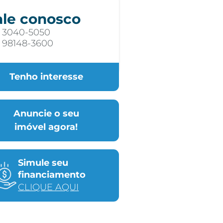
ale conosco
) 3040-5050
) 98148-3600
Tenho interesse
Anuncie o seu
imóvel agora!
Simule seu
financiamento
CLIQUE AQUI