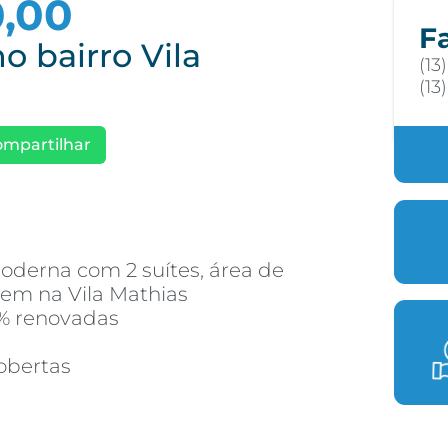
0,00
F
o bairro Vila
(13
(13
ompartilhar
derna com 2 suítes, área de
gem na Vila Mathias
0% renovadas
obertas