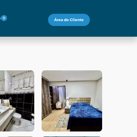
s
0
Área do Cliente