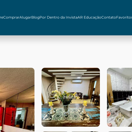
re
Comprar
Alugar
Blog
Por Dentro da Invista
AR Educação
Contato
Favorito