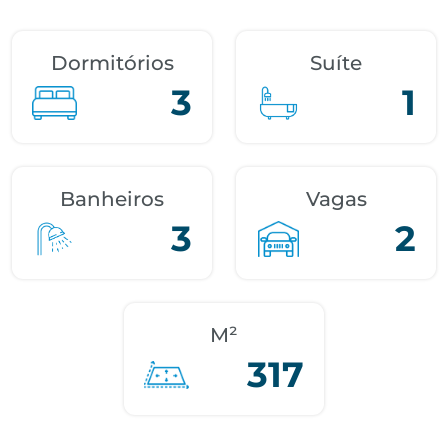
Dormitórios
Suíte
3
1
Banheiros
Vagas
3
2
M²
317