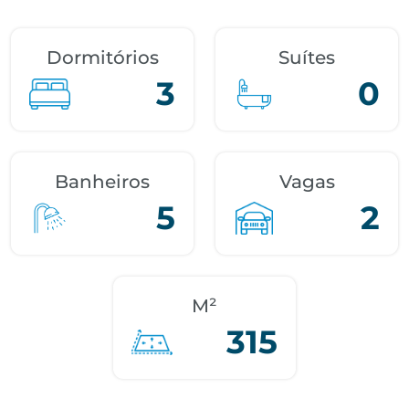
Dormitórios
Suítes
3
0
Banheiros
Vagas
5
2
M²
315